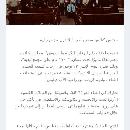
مجلس كنائس مصر ينظم لقاءً حول مجمع نيقية
نظمت لجنة خدام الرعايا “الكهنة والقسوس” بمجلس كنائس
مصر لقاءً مميزًا تحت عنوان: “١٧٠٠ عام على مجمع نيقية”،
وذلك صباح اليوم الإثنين ٢٣ يونيو، في رحاب كنيسة السيدة
العذراء للسريان الأرثوذكس بمنطقة غمرة، والتي استضافت
اللقاء بمبادرة كريمة من راعيها الأب فيلبس.
شارك في اللقاء نحو ٦٥ كاهنًا وقسيسًا من العائلات الكنسية
الأرثوذكسية والإنجيلية والكاثوليكية والأسقفية، في تأكيد حي
على روح المحبة والتعاون التي يسعى المجلس إلى تعزيزها من
خلال فعالياته المختلفة.
افتتح اللقاء بكلمة ترحيبية ألقاها الأب فيلبس، قدم خلالها لمحة