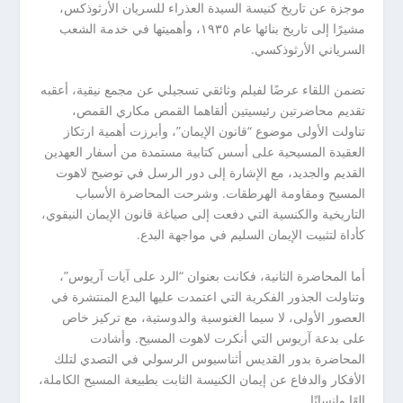
موجزة عن تاريخ كنيسة السيدة العذراء للسريان الأرثوذكس،
مشيرًا إلى تاريخ بنائها عام ١٩٣٥، وأهميتها في خدمة الشعب
السرياني الأرثوذكسي.
تضمن اللقاء عرضًا لفيلم وثائقي تسجيلي عن مجمع نيقية، أعقبه
تقديم محاضرتين رئيسيتين ألقاهما القمص مكاري القمص،
تناولت الأولى موضوع “قانون الإيمان”، وأبرزت أهمية ارتكاز
العقيدة المسيحية على أسس كتابية مستمدة من أسفار العهدين
القديم والجديد، مع الإشارة إلى دور الرسل في توضيح لاهوت
المسيح ومقاومة الهرطقات. وشرحت المحاضرة الأسباب
التاريخية والكنسية التي دفعت إلى صياغة قانون الإيمان النيقوي،
كأداة لتثبيت الإيمان السليم في مواجهة البدع.
أما المحاضرة الثانية، فكانت بعنوان “الرد على آيات آريوس”،
وتناولت الجذور الفكرية التي اعتمدت عليها البدع المنتشرة في
العصور الأولى، لا سيما الغنوسية والدوستية، مع تركيز خاص
على بدعة آريوس التي أنكرت لاهوت المسيح. وأشادت
المحاضرة بدور القديس أثناسيوس الرسولي في التصدي لتلك
الأفكار والدفاع عن إيمان الكنيسة الثابت بطبيعة المسيح الكاملة،
إلهًا وإنسانًا.