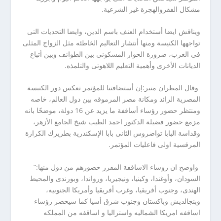
مشكال الفقروالهجرة غير الشرعية.
ويناقش ايضا أستخدام العنف باسم الدين، وايضا التحديات التى
تواجهها الكنيسة ومنها أنتشار التعاليم الخاطئه مثل الزواج المثلى
فى الغرب، ضرورة الحوار المسكونى بين الطوائف وبين أتباع
الديانات الأخرى وأهمية التعليم اللاهوتى والتلمذه.
وقال المطران منير:إن أستضافتنا للمؤتمر تعكس دور الكنيسة
المصرية الرائد ومكانة مصر المرموقه بين دول العالم، خاصه
ومنتظر حضور رؤساء أساقفة ما يزيد عن 16 دولة، موضحًا بانه
مزمع حضور فضيلة الدكتور احمد الطيب شيخ الجامع الأزهر،
وقداسة البابا تواضروس الثانى بابا الإسكندرية بطريرك الكرازة
المرقسية اولى فاعليات المؤتمر.
واوضح ان روساء الاساقفة المقرر حضورهم من دول منها:”
السودان، وأوغندا، وكينيا، ونيجيريا، ورواندا، وبورندى والمحيط
الهندى، وجنوب أفريقيا، وغرب أفريقيا وأمريكا الجنوبيه،
وبنجالديش وباكستان وجنوب شرق أسيا كما سيحضر رؤساء
اساقفه امريكا الشماليه واستراليا و اساقفه من المملكه