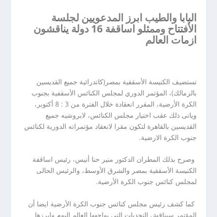
البابا والطيب ابرز المدعويين لجلسة
الأفتتاح وممثلو اساقفة 16 دولة يناقشون
ازمات العالم
تستضيف الكنيسة الأسقفية بمصر(كاتدرائية جميع القديسين
بالزمالك)، المؤتمر الدوري لمجلس الكنائس الأسقفية بجنوب
الكرة الأرضية، المقرر انعقادة خلال الفترة من 3 : 8 أكتوبر،
وياتى ذلك عقب اختيار مجلس الكنائس، لابروشيه جميع
القديسين بالقاهرة لتكون مقرا لانعقاد مؤتمراته الدورية لكنائس
جنوب الكرة الارضية.
وصرح بذلك المطران الدكتور منير حنا أنيس، رئيس اساقفة
الكنيسة الأسقفية بمصر والشرق الأوسط، والرئيس الحالى
لمجلس كنائس جنوب الكرة الأرضية.
كما كشف رئيس مجلس كنائس جنوب الكرة الأرضية ايضا أن
المؤتمر سيناقش التحديات التى يواجهها العالم اليوم وابرزها