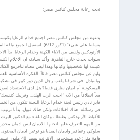
تحت رعاية مجلس كنائس مصر:
بدعوة من مجلس كنائس مصر اجتمع خدام الرعايا بكنيسة ا
يتسلط على شيء” (1كور 6/12). 
سنوات يحدث خارج القاهرة. وأكد سيادته ان الاعلام الكنس
كنيسة لها شخصيتها وكيانها وهذا ليس معناه تنافرمع الكنا
وليم عن مجلس كنائس مصر قائلاً: الفكرة الأساسية للعمل 
وبالتبادل. في شرقنا يلعب رجل الدين دور كبير في تشكيل
المسكونية أم ايمان نظري فقط؟ هل لدي الاستعداد لقبول الآ
معاً انطلاقاً من الآيه “احبب الرب الهك… وقريبك كنفسك
فايز نادي رئيس لجنة خدام الرعايا اللجنة تتكون من ا
للأقباط الأرثوذكس بطنطا . وكان اللقاء مع الدكتور البرت 
من المهم التعرف عليها لتجنبها. الادمان ليس ادمان مخدرا
سلوكي وعقاقير وادمان الميديا هو نوعين ادمان المحتوى 