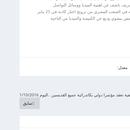
 شريف ناشف عن اهمية الميديا ووسائل التواصل
الاجتماعي في معرفة الأخبار ومتابعتها ولكن مع فلترتها ومعرفة مصدرها الحقيقي حتى لا تتحول نقمة لقارئها ولنتذكر دور الميديا وما فعلته في الشعب المصري من ترويج اخبار كاذبة في 25 يناير
لقمص بيشوي وديع عن الكنيسة والميديا من الناحية
معدل:
ة تعقد مؤتمرا دولي بكاتدرائية جميع القديسين ..اليوم 1/10/2016
سابق