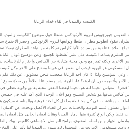
الكنيسة والميديا في لقاء خدام الرعايا
لقديس جيورجيوس للروم الأرثوذكس بطنطا حول موضوع “الكنيسة والميديا الحدي
استقبل الجميع نيافة المطران نيقولا انطونيو مطران طنطا وتوابعها للروم الأرثوذكس وحضر الاج
ي الملتزم يساعد الكنيسة على نشر أنشطتها للجميع. وعن موضوع ذوبان الكنائس م
ئس الأخرى ولكنه تميز مع وجود محبة متبادلة بين الكنائس واحترام للرئاسات، لذ
المسكوني هو الهوية فيجب ان نتعمق في هويتنا وننفتح على الآخر وكل كنيسة لها
 وعي المؤمنين ولذا اذا كان احد الرعايا متعصب فنحن مسئولون عن ذلك فلم نن
خر وأتفهمه دون ان ادينه؟ علينا ان نباشر مسئوليتنا انطلاقاً من صلاة يسوع “لي
” فنعرف مقياس محبتنا لله هو محبتنا لبعضنا البعض محبة بعمق وقوية تعطي فرص
لخمس كنائس هدفها هو شخص المسيح وهو اعلان الوحدة الذي اكد عليه في خميس
ادوار مسئول قسم التوعية والخدمات بمركز الحياة الأفضل وتحدث عن “ادمان الميدي
ت فقط ولكن انواع كثيرة منها ادمان الميديا وهناك ادمان ايجابي مثل ادمان الصلا
وادمان الجهاز ومن امثلة المحتوى: برامج التواصل الاجتماعي كالفيس بوك والع
هامة مثل: عدد مستخدمي الانترنت بمصر 48 مليون نسمة وعدد مستخدمي الانتر