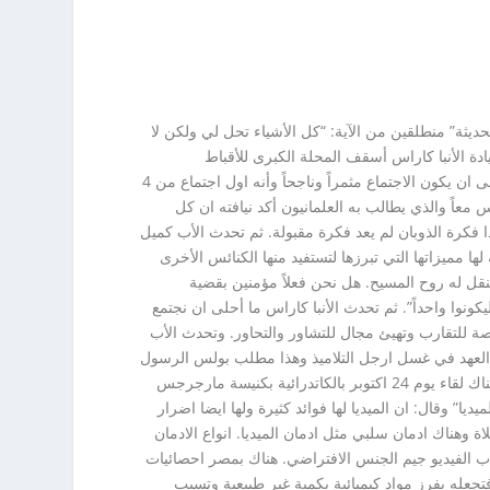
ثة” منطلقين من الآية: “كل الأشياء تحل لي ولكن لا
تماع سيادة الأنبا كاراس أسقف المحلة الكبرى للأقباط
الأرثوذكس ولفيف من الآباء الكهنة وخدام الرعايا. بدأ الاجتماع بصلاة افتتاحية من سيادة الأنبا كاراس ثم كلمة من نيافة المطران نيقولا تمنى ان يكون الاجتماع مثمراً وناجحاً وأنه اول اجتماع من 4
عاً والذي يطالب به العلمانيون أكد نيافته ان كل
ا فكرة الذوبان لم يعد فكرة مقبولة. ثم تحدث الأب كميل
 مميزاتها التي تبرزها لتستفيد منها الكنائس الأخرى
قل له روح المسيح. هل نحن فعلاً مؤمنين بقضية
كونوا واحداً”. ثم تحدث الأنبا كاراس ما أحلى ان نجتمع
ة للتقارب وتهيئ مجال للتشاور والتحاور. وتحدث الأب
 العهد في غسل ارجل التلاميذ وهذا مطلب بولس الرسول
في رسائله. هناك اختلافات ولكن هناك قبول. بدأنا ترتيب لقاءات ومناقشات في كل محافظة وداخل كل لجنة فرعية وبالمناسبة سيكون هناك لقاء يوم 24 اكتوبر بالكاتدرائية بكنيسة مارجرجس
ا” وقال: ان الميديا لها فوائد كثيرة ولها ايضا اضرار
ة وهناك ادمان سلبي مثل ادمان الميديا. انواع الادمان
اب الفيديو جيم الجنس الافتراضي. هناك بمصر احصائيات
نت من المحمول 23 مليون… الميديا لها تأثير على المخ فتجعله يفرز مواد كيميائية بكمية غير طبيعية وتسبب