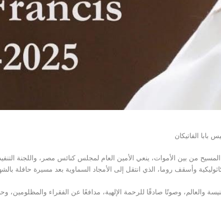
بابا الفاتيكان
المسيح من بين الأموات، ينعي الأمين العام لمجلس كنائس مصر، واللجنة التنفي
اثوليكية وأسقف روما، الذي انتقل إلى الأمجاد السماوية بعد مسيرة حافلة بالشه
ة والعالم، وصوتًا صادقًا للرحمة الإلهية، مدافعًا عن الفقراء والمظلومين، وحام