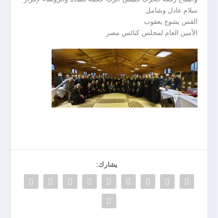
سلام عادل وشامل
القس يشوع يعقوب
الأمين العام لمجلس كنائس مصر
يشارك: