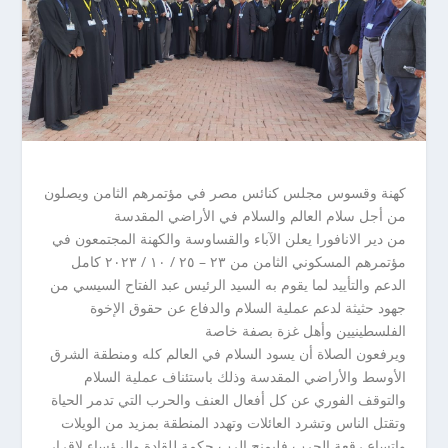
كهنة وقسوس مجلس كنائس مصر في مؤتمرهم الثامن ويصلون
من أجل سلام العالم والسلام في الأراضي المقدسة
من دير الانافورا يعلن الآباء والقساوسة والكهنة المجتمعون في
مؤتمرهم المسكوني الثامن من ٢٣ – ٢٥ / ١٠ / ٢٠٢٣ كامل
الدعم والتأييد لما يقوم به السيد الرئيس عبد الفتاح السيسي من
جهود حثيثة لدعم عملية السلام والدفاع عن حقوق الإخوة
الفلسطينيين وأهل غزة بصفة خاصة
ويرفعون الصلاة أن يسود السلام في العالم كله ومنطقة الشرق
الأوسط والأراضي المقدسة وذلك باستئناف عملية السلام
والتوقف الفوري عن كل أفعال العنف والحرب التي تدمر الحياة
وتقتل الناس وتشرد العائلات وتهدد المنطقة بمزيد من الويلات
واتساع رقعة الحرب فليمنح الرب حكمة للقادة والرؤساء لإقرار