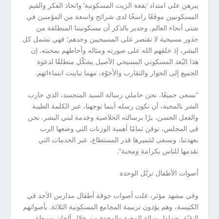
يبرهن على امتداد ‘بقعة الزيت المسكونية’ واتخاذ الفكر والقيم
المسكونيين موقعًا راسخًا لدى شرائح واسعة من المؤمنين في
شتى أنحاء العالم. وجدير بالذكر أن مسكونيتنا المنطلقة من
جذور مسيحية لا تقتصر على المسيحيين وحدهم؛ فهي تشمل كل
البشر، إذ خلقهم الله على صورته ومثاله وأحاطهم بمحبته. إن
هذا البُعد المسكوني المسيحي الأصيل يشكّل منطلقًا لدعوة
الجميع إلى الحوار والتقارب والأخوّة، مهما تباينت انتماءاتهم.
“نسعى جميعًا، نحن حاملي رسالة السيد المتجسد، الذي حارب
الشر بالمحبة، أن نكون رسله أينما توجهنا، عبر الكلمة الطيبة
والفعل الحسن، برًا برسالته الخلاصية وخدمة لبني البشر. نحن
في المجلس، نوقن تمامًا أهمية الوزنات التي وضعها الرب
بعهدتنا، ونسعى لتثميرها قدر المستطاع، عبر الخدمات التي
نقدمها للناس بكرامة ومحبة”.
أصوات الأطفال ترتّل الوحدة
وفي مشهد مؤثر، علت أصوات جوقة أطفال مدارس الأحد في
الكنيسة، وهم يؤدون ترنيمة المجامع المسكونية الثلاثة. بأصواتهم
النقيّة، حملوا رسالة المحبة والوحدة من خلال ألحان بسيطة،