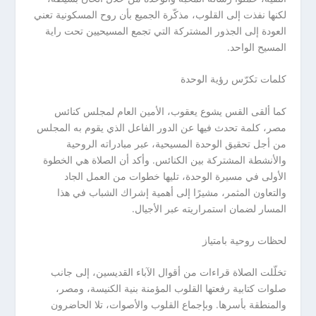
لكنها نفذت إلى القلوب، مذكّرة الجميع بأن روح المسكونية تعني
العودة إلى الجذور المشتركة التي تجمع المسيحيين تحت راية
المسيح الواحد.
كلمات تكرّس رؤية الوحدة
كما ألقى القس يشوع يعقوب، الأمين العام لمجلس كنائس
مصر، كلمة تحدث فيها عن الدور الفاعل الذي يقوم به المجلس
من أجل تحقيق الوحدة المسيحية، عبر مبادراته الروحية
والأنشطة المشتركة بين الكنائس. وأكد أن الصلاة هي الخطوة
الأولى في مسيرة الوحدة، تليها خطوات من العمل الجاد
والتعاون المثمر، مشيرًا إلى أهمية إشراك الشباب في هذا
المسار لضمان استمراريته عبر الأجيال.
لحظات روحية بامتياز
تخلّلت الصلاة قراءات من أقوال الآباء القديسين، إلى جانب
صلوات كتابية رفعتها القلوب المؤمنة بنية الكنيسة، ومصر،
والمنطقة بأسرها. وبإجماع القلوب والأصوات، تلا الحاضرون