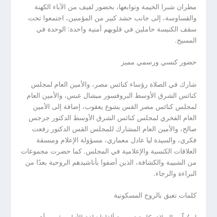
مطران شبرا الخيمة وتوابعها، بحضور لفيف من الآباء الكهنة
والقساوسة، إلى جانب حشد كبير من المؤمنين، اجتمعوا تحت
سقف الكنيسة حاملين في قلوبهم أمنية واحدة: الوحدة في
المسيح.
حضور كنسي ورسمي مميز
شارك في الصلاة رؤساء كنائس مصر، والأمين العام لمجلس
كنائس الشرق الأوسط البروفسور ميشال عبس، والأمين العام
لمجلس كنائس مصر القس يشوع يعقوب، إضافة إلى الأمين
العام الفخري لمجلس كنائس الشرق الأوسط الدكتور جرجس
صالح، والأمين العام المشارك للمجلس القس الدكتور رفعت
فكري، والسيدة ليا عادل معماري، مسؤولة الإعلام ومنسقة
العلاقات الكنسية والإعلامية في المجلس. كما حضرت مجموعات
من الشبيبة والكشافة، الذين أضفوا بأناشيدهم الروحية بعدًا من
البراءة والرجاء.
كلمات تعبق بالروح المسكونية