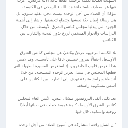
استُهِلّت الصلاة بكلمة ترحيبية ألقاها نيافة الأنبا مرقس، أعرب
فيها عن سعادته باستضافة هذا اللقاء الروحي في الكنيسة،
مؤكدًا أن الصلاة من أجل الوحدة ليست مجرد تقليد سنوي، بل
هي رسالة إيمان حيّة نعيشها ونتطلع لتحقيقها. وأشار إلى أهمية
الجهود التي يبذلها مجلس كنائس الشرق الأوسط، من خلال
الدراسات والحوار المستمر، لزرع بذور المحبة والتقارب بين
الكنائس.
تلا الكلمة الترحيبية عرضٌ وثائقيّ عن مجلس كنائس الشرق
الأوسط، احتفالًا بمرور خمسين عامًا على تأسيسه. وقد لامس
هذا العرض قلوب الحاضرين، إذ استعرض المسيرة الطويلة التي
قطعها المجلس في سبيل تعزيز الوحدة المسيحية، من خلال
أنشطة وبرامج متنوعة تهدف إلى التقارب بين الكنائس على
أسس مسكونية راسخة.
بعد ذلك، ألقى البروفسور ميشال عبس، الأمين العام لمجلس
كنائس الشرق الأوسط، كلمة عميقة حملت في طياتها أبعادًا
روحية وإنسانية، قال فيها:
“إن اتساع رقعة المشاركة في أسبوع الصلاة من أجل الوحدة