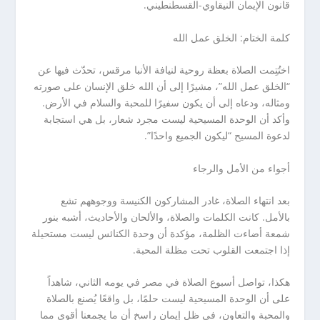
قانون الإيمان النيقاوي-القسطنطيني.
كلمة الختام: الخلق عمل الله
اختُتِمت الصلاة بعظة روحية لنيافة الأنبا مرقس، تحدّث فيها عن
“الخلق عمل الله”، مشيرًا إلى أن الله خلق الإنسان على صورته
ومثاله، ودعاه إلى أن يكون سفيرًا للمحبة والسلام في الأرض.
وأكد أن الوحدة المسيحية ليست مجرد شعار، بل هي استجابة
لدعوة المسيح “ليكون الجميع واحدًا”.
أجواء من الأمل والرجاء
بعد انتهاء الصلاة، غادر المشاركون الكنيسة ووجوههم تشع
بالأمل. كانت الكلمات والصلاة، والألحان والأحاديث، أشبه بنور
شمعة أضاءت الظلمة، مؤكدة أن وحدة الكنائس ليست مستحيلة
إذا اجتمعت القلوب تحت مظلة المحبة.
هكذا، تواصل أسبوع الصلاة في مصر في يومه الثاني، شاهداً
على أن الوحدة المسيحية ليست حلمًا، بل واقعًا يُصنع بالصلاة
والمحبة والتعاون، في ظل إيمان راسخ أن ما يجمعنا أقوى مما