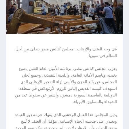
في وجه العنف والإرهاب.. مجلس كنائس مصر يصلي من أجل
السلام في سوريا
يعرب مجلس كنائس مصر، برئاسة الأمين العام القس يشوع
بخيت، وباسم الأمانة العامة، واللجنة التنفيذية، وجميع لجان
المجلس، عن بالغ الحزن والأسى إزاء التفجير الإرهابي الذي
استهدف كنيسة القديس إلياس للروم الأرثوذكس في منطقة
الدويلعة بالعاصمة السورية دمشق، وأسفر عن سقوط عدد من
الشهداء والمصابين الأبرياء.
يدين المجلس هذا العمل الوحشي الذي ينتهك حرمة دور العبادة
ويعتدي على قدسية الحياة الإنسانية، مؤكدًا أن العنف لا يُنتج
سوى الدمار، وأن الإرهاب لا دين له. ويجدد تمسكه بقيم المحبة