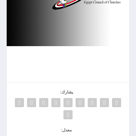
يشارك:
معدل: