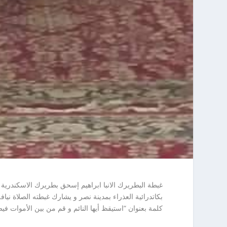
غبطة البطريرك الانبا ابراهيم إسحق بطريرك الاسكندرية ل
بكاتدرائية العذراء بمدينة نصر و يشارك غبطته الصلاة نيا
كلمة بعنوان “استيقظ أيها النائم و قم من بين الأموات ف