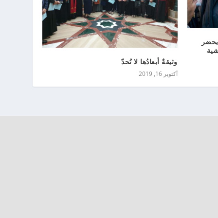
يحضر
شية
وثيقةٌ أبعادُها لا تُحدّ
أكتوبر 16, 2019