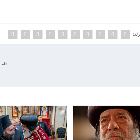
رك:
«استي