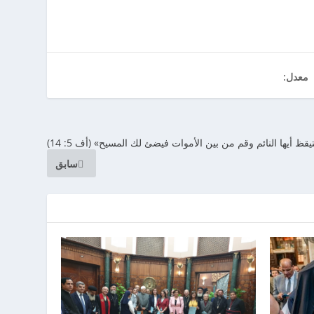
معدل:
قظ أيها النائم وقم من بين الأموات فيضئ لك المسيح» (أف 5: 14)
سابق